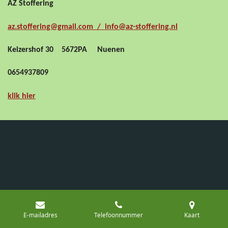
AZ Stoffering
az.stoffering@gmail.com / info@az-stoffering.nl
Keizershof 30 5672PA Nuenen
0654937809
klik hier
E-mailadres
Telefoonnummer
Kaart