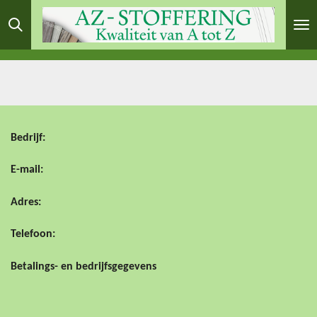
Ga
direct
naar
de
hoofdinhoud
Bedrijf:
E-mail:
Adres:
Telefoon:
Betalings- en bedrijfsgegevens