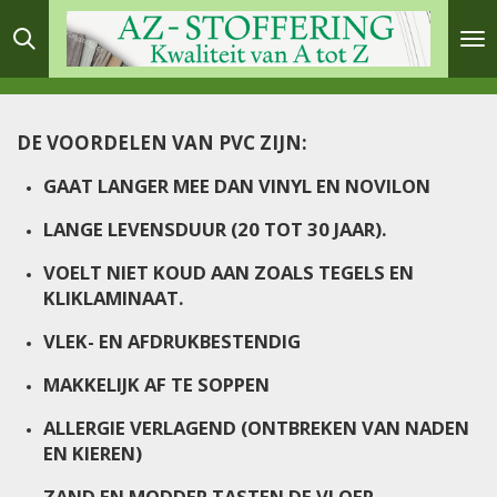
Ga
direct
naar
de
DE VOORDELEN VAN PVC ZIJN:
hoofdinhoud
GAAT LANGER MEE DAN VINYL EN NOVILON
LANGE LEVENSDUUR (20 TOT 30 JAAR).
VOELT NIET KOUD AAN ZOALS TEGELS EN
KLIKLAMINAAT.
VLEK- EN AFDRUKBESTENDIG
MAKKELIJK AF TE SOPPEN
ALLERGIE VERLAGEND (ONTBREKEN VAN NADEN
EN KIEREN)
ZAND EN MODDER TASTEN DE VLOER